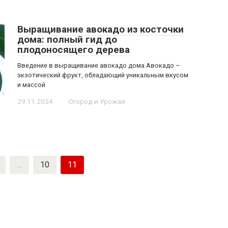
Выращивание авокадо из косточки
дома: полный гид до
плодоносящего дерева
Введение в выращивание авокадо дома Авокадо –
экзотический фрукт, обладающий уникальным вкусом
и массой
29.11.2024
Огород и Урожай
…
10
11