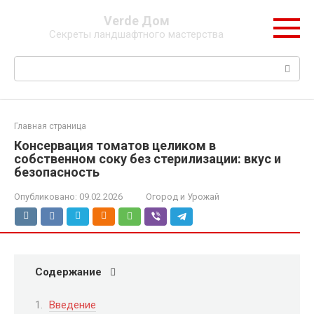
Перейти
Verde Дом
к
Секреты ландшафтного мастерства
контенту
Поиск:
Главная страница
Консервация томатов целиком в
собственном соку без стерилизации: вкус и
безопасность
Опубликовано:
09.02.2026
Огород и Урожай
Содержание
Введение