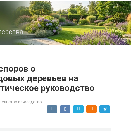
терства
споров о
овых деревьев на
ктическое руководство
тельство и Соседство