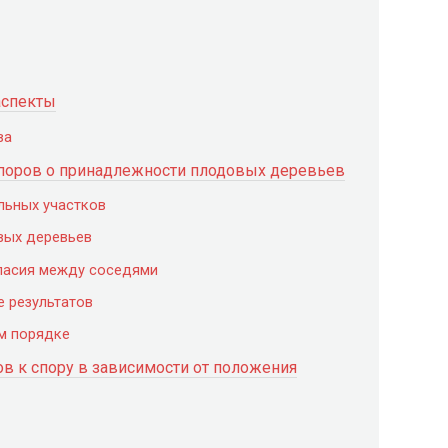
аспекты
ва
поров о принадлежности плодовых деревьев
льных участков
вых деревьев
ласия между соседями
 результатов
ом порядке
ов к спору в зависимости от положения