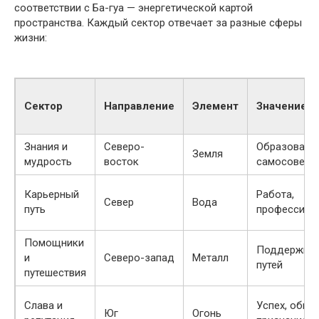
соответствии с Ба-гуа — энергетической картой
пространства. Каждый сектор отвечает за разные сферы
жизни:
Сектор
Направление
Элемент
Значение
Знания и
Северо-
Образование
Земля
мудрость
восток
самосоверш
Карьерный
Работа,
Север
Вода
путь
профессион
Помощники
Поддержка,
и
Северо-запад
Металл
путей
путешествия
Слава и
Успех, обще
Юг
Огонь