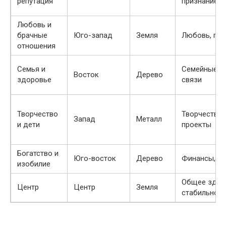
репутация
признание
Любовь и
брачные
Юго-запад
Земля
Любовь, пар
отношения
Семья и
Семейные и
Восток
Дерево
здоровье
связи
Творчество
Творчество, 
Запад
Металл
и дети
проекты
Богатство и
Юго-восток
Дерево
Финансы, пр
изобилие
Общее здор
Центр
Центр
Земля
стабильност