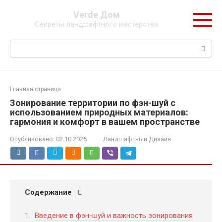
Перейти
Verde Дом
к
Секреты ландшафтного мастерства
контенту
Поиск:
Главная страница
Зонирование территории по фэн-шуй с
использованием природных материалов:
гармония и комфорт в вашем пространстве
Опубликовано:
02.10.2025
Ландшафтный Дизайн
Содержание
Введение в фэн-шуй и важность зонирования